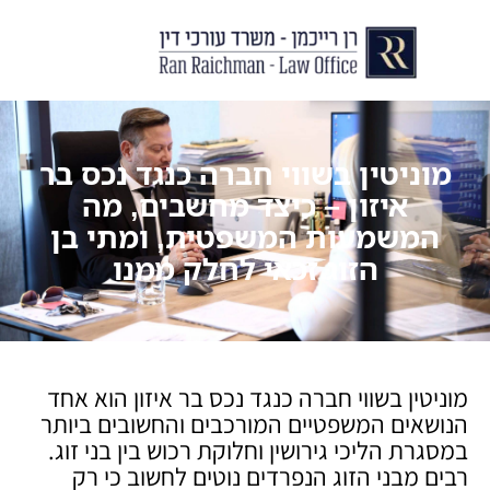
יצירת קשר
עורך דין לצוואות וירושות
עורך דין לגירושין ודיני משפחה
לקוחות ממליצים
מן התקשור
מוניטין בשווי חברה כנגד נכס בר
איזון – כיצד מחשבים, מה
המשמעות המשפטית, ומתי בן
הזוג זכאי לחלק ממנו
מוניטין בשווי חברה כנגד נכס בר איזון הוא אחד
הנושאים המשפטיים המורכבים והחשובים ביותר
במסגרת הליכי גירושין וחלוקת רכוש בין בני זוג.
רבים מבני הזוג הנפרדים נוטים לחשוב כי רק