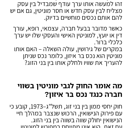
זהו למעשה אותו ערך עודף שמבדיל בין עסק
מצליח לבין עסק חדש או חסר מוניטין, גם אם יש
להם אותם נכסים מוחשיים בדיוק.
כאשר מדובר בבעל חברה, עצמאי, רופא, עורך
דין או יועץ, למוניטין האישי והעסקי שלו יש ערך
כלכלי ברור.
במקרים של גירושין, עולה השאלה – האם אותו
מוניטין הוא נכס בר איזון, כלומר נכס שניתן
להעריך את שוויו ולחלק אותו בין בני הזוג?
מה אומר החוק לגבי מוניטין בשווי
חברה כנגד נכס בר איזון
?
חוק יחסי ממון בין בני זוג, תשל"ג–1973, קובע כי
עם פירוק הנישואין, הרכוש שנצבר במהלך חיי
הנישואין יחולק שווה בשווה בין בני הזוג.
עם זאת, הוא אינו מתייחס במפורש למוניטין.