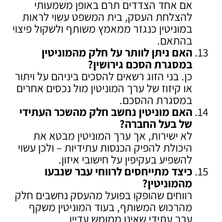
אם אחד הצדדים תרם באופן משמעותי
להצלחת העסק, בית המשפט עשוי לראות
במוניטין כנגזר ממאמץ משותף ולשקול פיצוי
בהתאם.
האם ניתן לוותר על חלק מהמוניטין
במסגרת הסכם גירושין
?
כן. בני הזוג רשאים להסכים ביניהם על ויתור
או קיזוז של ערך המוניטין מול נכסים אחרים
במסגרת ההסכם.
האם מוניטין נחשב חלק מהשכר העתידי
של בעל החברה
?
לא ישירות, אך ערך המוניטין מבטא את
היכולת להפיק הכנסות עתידיות – ולכן עשוי
להשפיע בעקיפין על חישובי איזון.
כיצד מתייחסים לרווחי עבר שנבעו
מהמוניטין
?
רווחים שהופקו בפועל מהעסק נחשבים חלק
מהרכוש המשותף, בעוד המוניטין משקף
ערך עתידי שאינו ממומש עדיין.