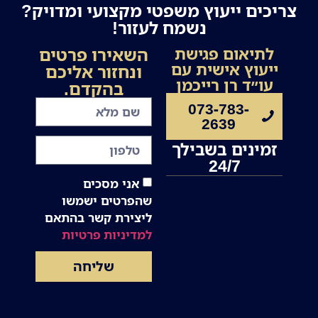
צריכים ייעוץ משפטי מקצועי ומדויק?
נשמח לעזור!
השאירו פרטים
לתיאום פגישת
ייעוץ אישית עם
ונחזור אליכם
עו״ד רן רייכמן
בהקדם.
073-783-
2639
זמינים בשבילך
24/7
אני מסכים
שהפרטים ישמשו
ליצירת קשר בהתאם
למדיניות פרטיות
שליחה