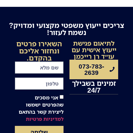
צריכים ייעוץ משפטי מקצועי ומדויק?
נשמח לעזור!
השאירו פרטים
לתיאום פגישת
ייעוץ אישית עם
ונחזור אליכם
עו״ד רן רייכמן
בהקדם.
073-783-
2639
זמינים בשבילך
24/7
אני מסכים
שהפרטים ישמשו
ליצירת קשר בהתאם
למדיניות פרטיות
שליחה