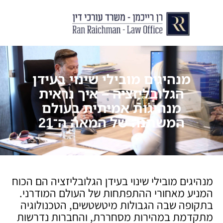
יצירת קשר
עורך דין לצוואות וירושות
עורך דין לגירושין ודיני משפחה
לקוחות ממליצים
מן התקשור
מנהיגים מובילי שינוי בעידן
הגלובליזציה – איך נראית
מנהיגות אמיתית בעולם
המשתנה של המאה ה־21
מנהיגים מובילי שינוי בעידן הגלובליזציה הם הכוח
המניע מאחורי ההתפתחות של העולם המודרני.
בתקופה שבה הגבולות מיטשטשים, הטכנולוגיה
מתקדמת במהירות מסחררת, והחברות נדרשות