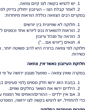
יש להגיש בקשה לצו קיום צוואה.
לאחר קבלת הצו – העיזבון יחולק בדיוק לפי 
במקרים רבים הצוואה כוללת הוראות מיוחדות:
חלוקה לא שוויונית בין יורשים
הוראות להשארת נכס ליורש אחד וכספים ל
הוראה על מנהל עיזבון
תנאים (“יורש אם…”)
חלוקה לפי צוואה ברורה היא לרוב פשוטה יותר, 
כשירות.
חלוקת העיזבון כאשר
אין
צוואה
במקרה שאין צוואה – מופעל מנגנון ירושה על פי די
בן/בת הזוג ירשו חלק מסוים (לפי סעיפים 11–17 לחוק הירושה), לרבות זכויות בדירת מגורים.
הילדים ירשו את השאר בחלקים שווים.
אם אין ילדים – ההורים/האחים של המנוח ע
כדי להתחיל, יש להגיש בקשה לצו ירושה, המפרט 
מקרים מיוחדים בחלוקה