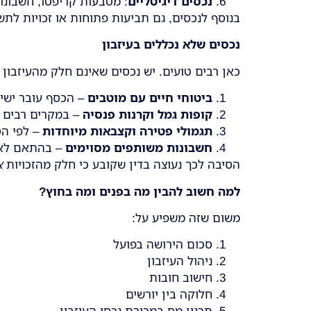
נכסים דיגיטליים
: מטבעות קריפטו, חשבונות
בנוסף לנכסים, גם תביעות פתוחות או זכויות לת
נכסים שלא נכללים בעיזבון
כאן רבים טועים. יש נכסים שאינם חלק מהעיזבון 
ביטוחי חיים עם מוטבים
– הכסף עובר ישיר
קופות גמל וקרנות פנסיה
– במקרים רבים מ
תגמולי פטירה וקצבאות מיוחדות
– לפי הס
חשבונות משותפים מסוימים
– בהתאם לאו
הסיבה לכך נעוצה בדין שקובע כי חלק מהזכויות
א
למה חשוב להבין מה בפנים ומה בחוץ
?
משום שזה משפיע על:
סכום הירושה בפועל
ניהול העיזבון
חישוב חובות
חלוקה בין יורשים
תכנון מס במכירת נכסי העיזבון