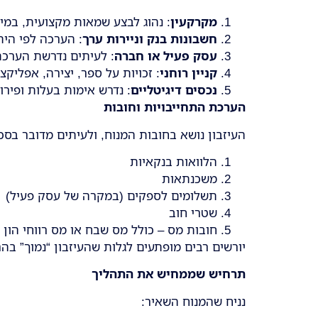
מקרקעין
: נהוג לבצע שמאות מקצועית, במי
חשבונות בנק וניירות ערך
: הערכה לפי הית
עסק פעיל או חברה
: לעיתים נדרשת הערכת שווי עס
קניין רוחני
: זכויות על ספר, יצירה, אפליק
נכסים דיגיטליים
: נדרש אימות בעלות ופירו
הערכת התחייבויות וחובות
העיזבון נושא בחובות המנוח, ולעיתים מדובר בסכ
הלוואות בנקאיות
משכנתאות
תשלומים לספקים (במקרה של עסק פעיל)
שטרי חוב
חובות מס – כולל מס שבח או מס רווחי הון 
יורשים רבים מופתעים לגלות שהעיזבון “נמוך” ב
תרחיש שממחיש את התהליך
נניח שהמנוח השאיר: