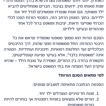
האחרון. יותר ויותר משפחות נוצרות שלא בדרך המסורתית –
זוגות מאותו מין, ידועים בציבור, חברים שמחליטים להביא
ילד משותף, וגם זוגות שנפרדו וממשיכים לגדל יחד את
ילדיהם. בתוך המגוון הרחב הזה, הסכמי הורות הפכו לכלי
הכרחי שמייצר ודאות, יציבות ומשפט ברור לכל אחד
מההורים ובעיקר לילדים.
הסכם הורות הוא מסמך משפטי שמסדיר מראש את כל
היבטי ההורות: החל ממשמורת וזמני שהות, דרך ההיבטים
הכלכליים ועד החלטות רפואיות, חינוכיות ועתידיות. המטרה
אינה "משפטית בלבד", אלא בעיקר מניעת קונפליקטים,
תקשורת ברורה בין ההורים, ושמירה על טובת הילד – שהיא
עיקרון העל המנחה את בתי המשפט בישראל.
למי מתאים הסכם הורות
?
הסכמה הכתובה מתאימה למצבים מגוונים:
זוגות חד־מיניים המגדלים ילד יחד.
הורים שלא נמצאים בזוגיות רומנטית אך בוחרים להיות
הורים משותפים.