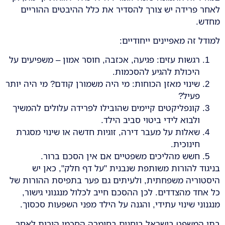
לאחר פרידה יש צורך להסדיר את כלל ההיבטים ההוריים
מחדש.
למודל זה מאפיינים ייחודיים:
רגשות עזים: פגיעה, אכזבה, חוסר אמון – משפיעים על
היכולת להגיע להסכמות.
שינוי מאזן הכוחות: מי היה משמורן קודם? מי היה יותר
פעיל?
קונפליקטים קיימים שהובילו לפרידה עלולים להמשיך
ולבוא לידי ביטוי סביב הילד.
שאלות על מעבר דירה, זוגיות חדשה או שינוי מסגרת
חינוכית.
חשש מהליכים משפטיים אם אין הסכם ברור.
בניגוד להורות משותפת שנבנית "על דף חלק", כאן יש
היסטוריה משפחתית, ולעיתים גם פער בתפיסת ההורות של
כל אחד מהצדדים. לכן ההסכם חייב לכלול מנגנוני גישור,
מנגנוני שינוי עתידי, והגנה על הילד מפני השפעות סכסוך.
בתי המשפט בישראל בוחנים בחומרה הסכמי הורות לאחר