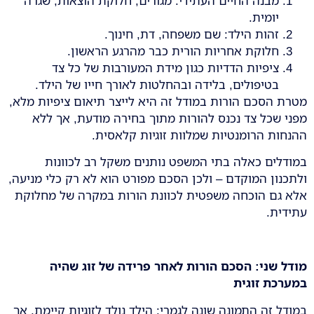
מבנה החיים העתידי: מגורים, חלוקת הוצאות, שגרה
יומית.
זהות הילד: שם משפחה, דת, חינוך.
חלוקת אחריות הורית כבר מהרגע הראשון.
ציפיות הדדיות כגון מידת המעורבות של כל צד
בטיפולים, בלידה ובהחלטות לאורך חייו של הילד.
מטרת הסכם הורות במודל זה היא לייצר תיאום ציפיות מלא,
מפני שכל צד נכנס להורות מתוך בחירה מודעת, אך ללא
ההנחות הרומנטיות שמלוות זוגיות קלאסית.
במודלים כאלה בתי המשפט נותנים משקל רב לכוונות
ולתכנון המוקדם – ולכן הסכם מפורט הוא לא רק כלי מניעה,
אלא גם הוכחה משפטית לכוונת הורות במקרה של מחלוקת
עתידית.
מודל שני: הסכם הורות לאחר פרידה של זוג שהיה
במערכת זוגית
במודל זה התמונה שונה לגמרי: הילד נולד לזוגיות קיימת, אך