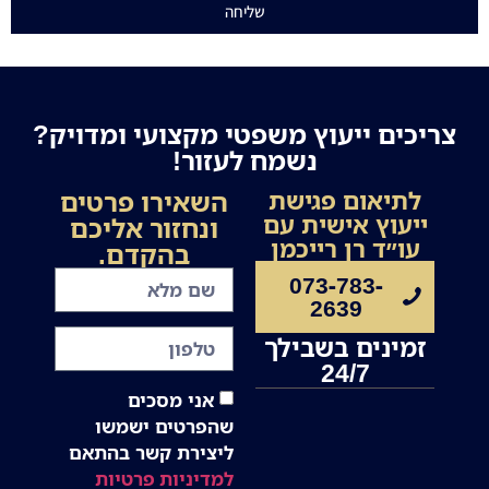
שליחה
צריכים ייעוץ משפטי מקצועי ומדויק?
נשמח לעזור!
השאירו פרטים
לתיאום פגישת
ייעוץ אישית עם
ונחזור אליכם
עו״ד רן רייכמן
בהקדם.
073-783-
2639
זמינים בשבילך
24/7
אני מסכים
שהפרטים ישמשו
ליצירת קשר בהתאם
למדיניות פרטיות