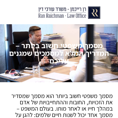
יצירת קשר
עורך דין לצוואות וירושות
עורך דין לגירושין ודיני משפחה
לקוחות ממליצים
מן התקשור
מסמך משפטי חשוב ביותר –
המדריך המלא למסמכים שמגנים
עליכם
מסמך משפטי חשוב ביותר הוא מסמך שמסדיר
את הזכויות, החובות וההתחייבויות של אדם
במהלך חייו או לאחר מותו. בעולם המשפט –
מסמך אחד יכול לשנות חיים שלמים: להגן על