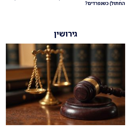
החתול) כשנפרדים?
גירושין